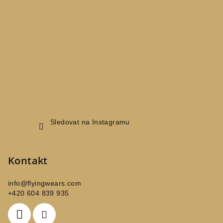
a
t
í
Sledovat na Instagramu
Kontakt
info
@
flyingwears.com
+420 604 839 935