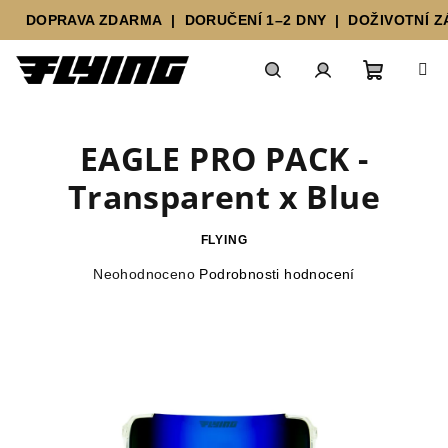
PRAVA ZDARMA | DORUČENÍ 1–2 DNY | DOŽIVOTNÍ ZÁRU
Přejít
Nákupn
Hledat
Přihlášení
na
obsah
EAGLE PRO PACK -
košík
Transparent x Blue
FLYING
Průměrné
Neohodnoceno
Podrobnosti hodnocení
hodnocení
produktu
je
0,0
z
5
hvězdiček.