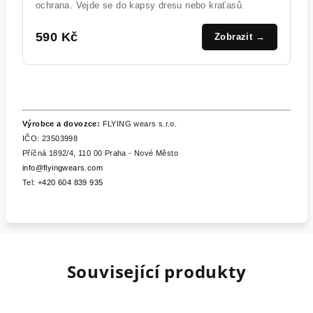
ochrana. Vejde se do kapsy dresu nebo kraťasů.
590 Kč
Zobrazit →
Výrobce a dovozce:
FLYING wears s.r.o.
IČO: 23503998
Příčná 1892/4, 110 00 Praha - Nové Město
info@flyingwears.com
Tel:
+420 604 839 935
Související produkty