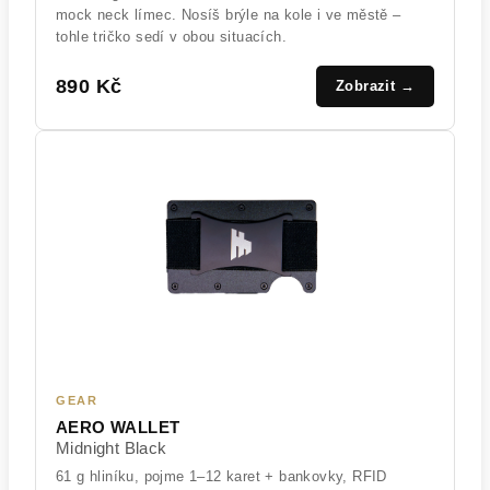
mock neck límec. Nosíš brýle na kole i ve městě –
tohle tričko sedí v obou situacích.
890 Kč
Zobrazit →
GEAR
AERO WALLET
Midnight Black
61 g hliníku, pojme 1–12 karet + bankovky, RFID