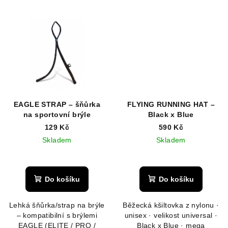
EAGLE STRAP – šňůrka
FLYING RUNNING HAT –
na sportovní brýle
Black x Blue
129 Kč
590 Kč
Skladem
Skladem
Do košíku
Do košíku
Lehká šňůrka/strap na brýle
Běžecká kšiltovka z nylonu ·
– kompatibilní s brýlemi
unisex · velikost universal ·
EAGLE (ELITE / PRO /
Black x Blue · mega