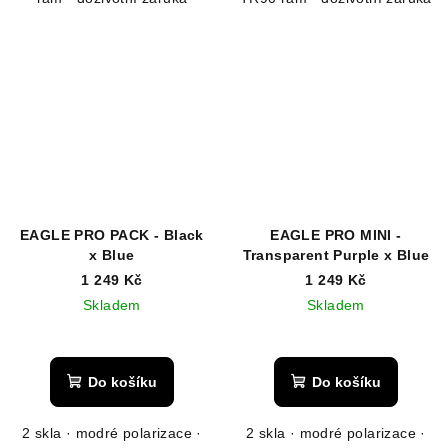
hvězdiček.
EAGLE PRO PACK - Black
EAGLE PRO MINI -
x Blue
Transparent Purple x Blue
1 249 Kč
1 249 Kč
Skladem
Skladem
Do košíku
Do košíku
2 skla · modré polarizace ·
2 skla · modré polarizace ·