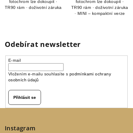
fotochrom lze dokoupit ·
fotochrom lze dokoupit ·
TR90 rám · doživotní záruka
TR90 rám · doživotní záruka
· MINI – kompaktní verze
Odebírat newsletter
E-mail
Vložením e-mailu souhlasíte s
podmínkami ochrany
osobních údajů
Přihlásit se
Z
á
p
Instagram