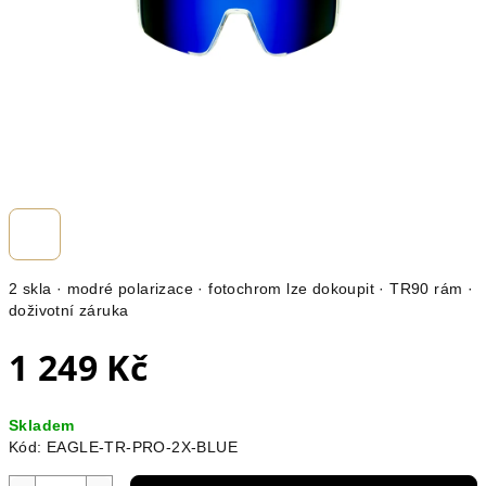
2 skla · modré polarizace · fotochrom lze dokoupit · TR90 rám ·
doživotní záruka
1 249 Kč
Měrná
Skladem
cena:
Kód:
EAGLE-TR-PRO-2X-BLUE