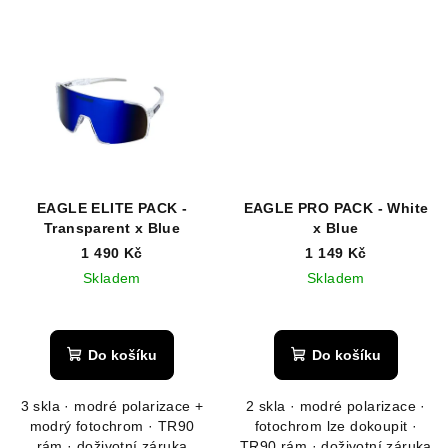
EAGLE ELITE PACK -
EAGLE PRO PACK - White
Transparent x Blue
x Blue
1 490 Kč
1 149 Kč
Skladem
Skladem
Průměrné
hodnocení
produktu
Do košíku
Do košíku
je
5,0
3 skla · modré polarizace +
2 skla · modré polarizace ·
z
modrý fotochrom · TR90
fotochrom lze dokoupit ·
5
rám · doživotní záruka
TR90 rám · doživotní záruka