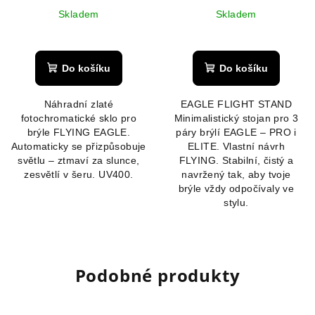
Skladem
Skladem
Do košíku
Do košíku
Náhradní zlaté
EAGLE FLIGHT STAND
fotochromatické sklo pro
Minimalistický stojan pro 3
brýle FLYING EAGLE.
páry brýlí EAGLE – PRO i
Automaticky se přizpůsobuje
ELITE. Vlastní návrh
světlu – ztmaví za slunce,
FLYING. Stabilní, čistý a
zesvětlí v šeru. UV400.
navržený tak, aby tvoje
brýle vždy odpočívaly ve
stylu.
Podobné produkty