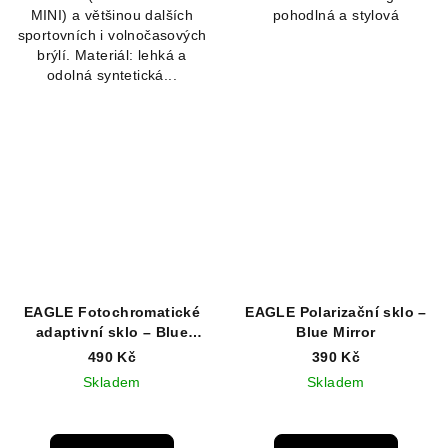
MINI) a většinou dalších
pohodlná a stylová
sportovních i volnočasových
brýlí. Materiál: lehká a
odolná syntetická...
EAGLE Fotochromatické
EAGLE Polarizační sklo –
adaptivní sklo – Blue
Blue Mirror
Mirror
490 Kč
390 Kč
Skladem
Skladem