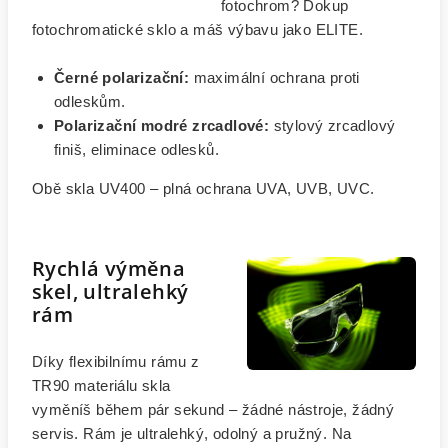
fotochrom? Dokup
fotochromatické sklo a máš výbavu jako ELITE.
Černé polarizační:
maximální ochrana proti
odleskům.
Polarizační modré zrcadlové:
stylový zrcadlový
finiš, eliminace odlesků.
Obě skla UV400 – plná ochrana UVA, UVB, UVC.
Rychlá výměna
skel, ultralehký
rám
Díky flexibilnímu rámu z
TR90 materiálu skla
vyměníš během pár sekund – žádné nástroje, žádný
servis. Rám je ultralehký, odolný a pružný. Na