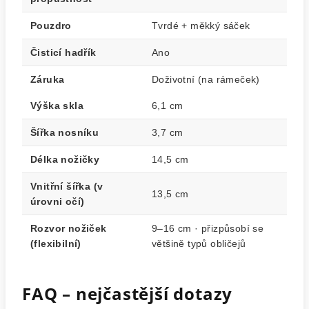
Pouzdro
Tvrdé + měkký sáček
Čisticí hadřík
Ano
Záruka
Doživotní (na rámeček)
Výška skla
6,1 cm
Šířka nosníku
3,7 cm
Délka nožičky
14,5 cm
Vnitřní šířka (v
13,5 cm
úrovni očí)
Rozvor nožiček
9–16 cm · přizpůsobí se
(flexibilní)
většině typů obličejů
FAQ – nejčastější dotazy