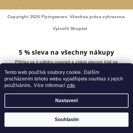
Copyright 2026
Flyingwears
. Všechna práva vyhrazena.
Vytvořil Shoptet
5 % sleva na všechny nákupy
Přihlas se k odběru novinek a získej slevový kód na
celý nákup.
Tento web používá soubory cookie. Dalším
procházením tohoto webu vyjadřujete souhlas s jejich
používáním.. Více informací
zde
.
Chci slevu
Nastavení
Vložením e-mailu souhlasíte s
podmínkami ochrany osobních údajů
.
Žádný spam. Odhlásit se můžeš kdykoliv.
Souhlasím