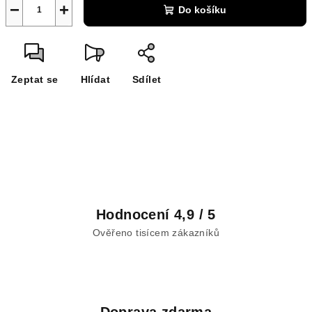
−
+
Do košíku
Zeptat se
Hlídat
Sdílet
Hodnocení 4,9 / 5
Ověřeno tisícem zákazníků