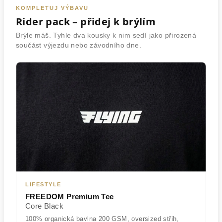
KOMPLETUJ VÝBAVU
Rider pack – přidej k brýlím
Brýle máš. Tyhle dva kousky k nim sedí jako přirozená
součást výjezdu nebo závodního dne.
LIFESTYLE
FREEDOM Premium Tee
Core Black
100% organická bavlna 200 GSM, oversized střih,