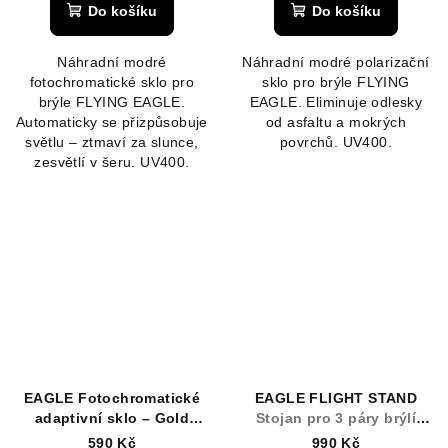
Do košíku
Do košíku
Náhradní modré
Náhradní modré polarizační
fotochromatické sklo pro
sklo pro brýle FLYING
brýle FLYING EAGLE.
EAGLE. Eliminuje odlesky
Automaticky se přizpůsobuje
od asfaltu a mokrých
světlu – ztmaví za slunce,
povrchů. UV400.
zesvětlí v šeru. UV400.
EAGLE Fotochromatické
EAGLE FLIGHT STAND
adaptivní sklo – Gold
Stojan pro 3 páry brýlí
Mirror
EAGLE
590 Kč
990 Kč