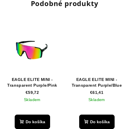
Podobné produkty
EAGLE ELITE MINI -
EAGLE ELITE MINI -
Transparent Purple/Pink
Transparent Purple/Blue
€59,72
€61,41
Skladem
Skladem
Priemerné
hodnotenie
produktu
Do košíka
Do košíka
je