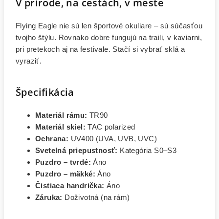
V prírode, na cestách, v meste
Flying Eagle nie sú len športové okuliare – sú súčasťou
tvojho štýlu. Rovnako dobre fungujú na traili, v kaviarni,
pri pretekoch aj na festivale. Stačí si vybrať sklá a
vyraziť.
Špecifikácia
Materiál rámu:
TR90
Materiál skiel:
TAC polarized
Ochrana:
UV400 (UVA, UVB, UVC)
Svetelná priepustnosť:
Kategória S0–S3
Puzdro – tvrdé:
Áno
Puzdro – mäkké:
Áno
Čistiaca handrička:
Áno
Záruka:
Doživotná (na rám)