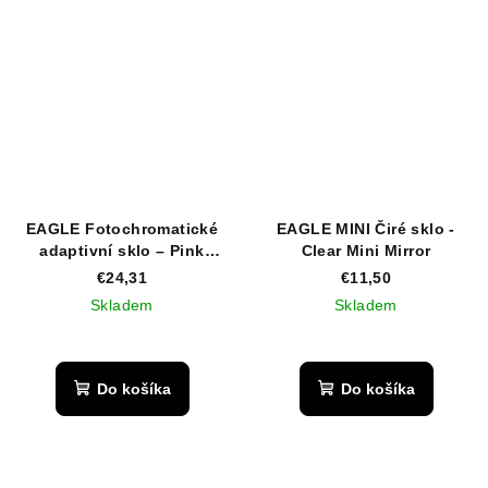
EAGLE Fotochromatické
EAGLE MINI Čiré sklo -
adaptivní sklo – Pink
Clear Mini Mirror
Mirror
€24,31
€11,50
Skladem
Skladem
Do košíka
Do košíka