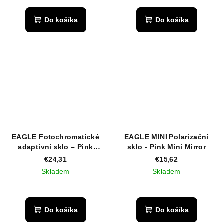
Do košíka
Do košíka
EAGLE Fotochromatické
EAGLE MINI Polarizační
adaptivní sklo – Pink
sklo - Pink Mini Mirror
Mirror
€24,31
€15,62
Skladem
Skladem
Do košíka
Do košíka