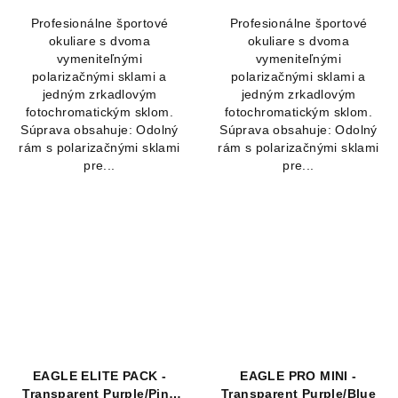
5,0
Profesionálne športové
Profesionálne športové
z
okuliare s dvoma
okuliare s dvoma
5
vymeniteľnými
vymeniteľnými
hviezdičiek.
polarizačnými sklami a
polarizačnými sklami a
jedným zrkadlovým
jedným zrkadlovým
fotochromatickým sklom.
fotochromatickým sklom.
Súprava obsahuje: Odolný
Súprava obsahuje: Odolný
rám s polarizačnými sklami
rám s polarizačnými sklami
pre...
pre...
EAGLE ELITE PACK -
EAGLE PRO MINI -
Transparent Purple/Pink
Transparent Purple/Blue