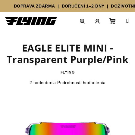
DOPRAVA ZDARMA | DORUČENÍ 1–2 DNY | DOŽIVOTNÍ Z
Prejsť
Nákupn
Hľadať
Prihlásenie
na
obsah
EAGLE ELITE MINI -
košík
Transparent Purple/Pink
FLYING
Priemerné
2 hodnotenia
Podrobnosti hodnotenia
hodnotenie
produktu
je
5,0
z
5
hviezdičiek.