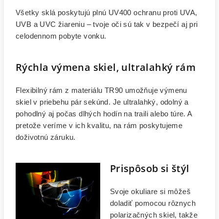
Všetky sklá poskytujú plnú UV400 ochranu proti UVA,
UVB a UVC žiareniu – tvoje oči sú tak v bezpečí aj pri
celodennom pobyte vonku.
Rýchla výmena skiel, ultralahký rám
Flexibilný rám z materiálu TR90 umožňuje výmenu
skiel v priebehu pár sekúnd. Je ultralahký, odolný a
pohodlný aj počas dlhých hodín na traili alebo túre. A
pretože veríme v ich kvalitu, na rám poskytujeme
doživotnú záruku.
Prispôsob si štýl
Svoje okuliare si môžeš
doladiť pomocou rôznych
polarizačných skiel, takže