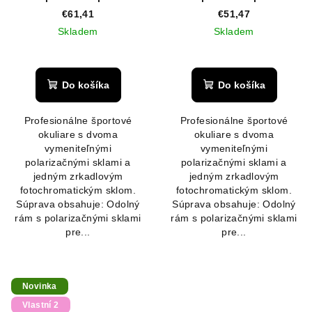
Transparent Purple/Pink
€61,41
€51,47
Skladem
Skladem
Priemerné
hodnotenie
produktu
Do košíka
Do košíka
je
5,0
Profesionálne športové
Profesionálne športové
z
okuliare s dvoma
okuliare s dvoma
5
vymeniteľnými
vymeniteľnými
hviezdičiek.
polarizačnými sklami a
polarizačnými sklami a
jedným zrkadlovým
jedným zrkadlovým
fotochromatickým sklom.
fotochromatickým sklom.
Súprava obsahuje: Odolný
Súprava obsahuje: Odolný
rám s polarizačnými sklami
rám s polarizačnými sklami
pre...
pre...
Novinka
Vlastní 2