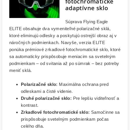
fotochromatické
adaptívne sklo
Súprava Flying Eagle
ELITE obsahuje dva vymeniteľné polarizačné sklá,
ktoré eliminujú odlesky a poskytujú ostrejší obraz aj v
náročných podmienkach. Navyše, verzia ELITE
ponúka prémiové zrkadlové fotochromatické sklo, ktoré
sa automaticky prispôsobuje meniacim sa svetelným
podmienkam – od svitania až po súmrak – bez potreby
meniť sklá.
Polarizačné sklo:
Maximálna ochrana pred
odleskami a čisté videnie.
Druhé polarizačné sklo:
Pre lepšiu viditeľnosť a
kontrast.
Zrkadlové fotochromatické sklo:
Samočinne sa
prispôsobuje svetelným podmienkam počas
celého dňa.