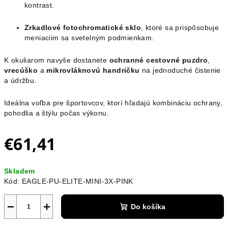
kontrast.
Zrkadlové fotochromatické sklo
, ktoré sa prispôsobuje
meniaciim sa svetelným podmienkam.
K okuliarom navyše dostanete
ochranné cestovné puzdro
,
vrecúško
a
mikrovláknovú handričku
na jednoduché čistenie
a údržbu.
Ideálna voľba pre športovcov, ktorí hľadajú kombináciu ochrany,
pohodlia a štýlu počas výkonu.
€61,41
Jednotková
Skladem
cena:
Kód:
EAGLE-PU-ELITE-MINI-3X-PINK
−
+
Do košíka