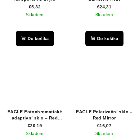
€5,32
€24,31
Skladem
Skladem
Do košíka
Do košíka
EAGLE Fotochromatické
EAGLE Polarizační sklo –
adaptivní sklo – Red
Red Mirror
Mirror
€20,19
€16,07
Skladem
Skladem