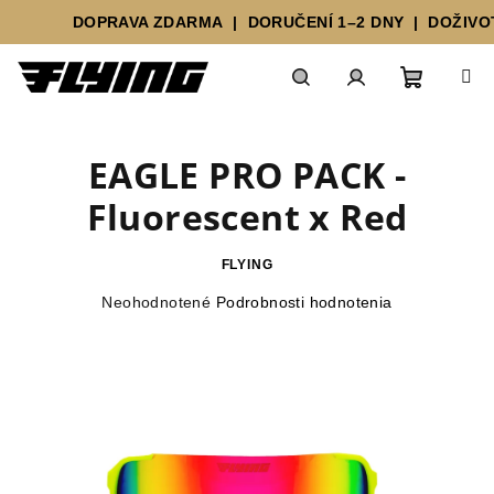
DOPRAVA ZDARMA | DORUČENÍ 1–2 DNY | DOŽIVOTN
Prejsť
Nákupn
Hľadať
Prihlásenie
na
obsah
EAGLE PRO PACK -
košík
Fluorescent x Red
FLYING
Priemerné
Neohodnotené
Podrobnosti hodnotenia
hodnotenie
produktu
je
0,0
z
5
hviezdičiek.