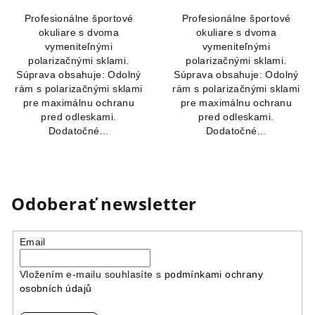
5,0
Profesionálne športové
Profesionálne športové
z
okuliare s dvoma
okuliare s dvoma
5
vymeniteľnými
vymeniteľnými
hviezdičiek.
polarizačnými sklami.
polarizačnými sklami.
Súprava obsahuje: Odolný
Súprava obsahuje: Odolný
rám s polarizačnými sklami
rám s polarizačnými sklami
pre maximálnu ochranu
pre maximálnu ochranu
pred odleskami.
pred odleskami.
Dodatočné...
Dodatočné...
Odoberať newsletter
Email
Vložením e-mailu souhlasíte s
podmínkami ochrany
osobních údajů