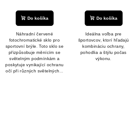
Do košíka
Do košíka
Náhradní červené
Ideálna voľba pre
fotochromatické sklo pro
športovcov, ktorí hľadajú
sportovní brýle. Toto sklo se
kombináciu ochrany,
přizpůsobuje měnícím se
pohodlia a štýlu počas
světelným podmínkám a
výkonu.
poskytuje vynikající ochranu
očí při různých světelných...