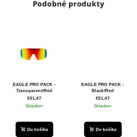
Podobné produkty
EAGLE PRO PACK -
EAGLE PRO PACK -
Transparent/Red
Black/Red
€51,47
€51,47
Skladem
Skladem
Priemerné
hodnotenie
produktu
Do košíka
Do košíka
je