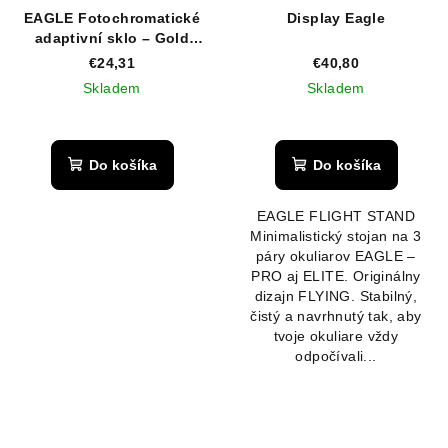
EAGLE Fotochromatické
Display Eagle
adaptivní sklo – Gold
Mirror
€24,31
€40,80
Skladem
Skladem
Do košíka
Do košíka
EAGLE FLIGHT STAND
Minimalistický stojan na 3
páry okuliarov EAGLE –
PRO aj ELITE. Originálny
dizajn FLYING. Stabilný,
čistý a navrhnutý tak, aby
tvoje okuliare vždy
odpočívali...