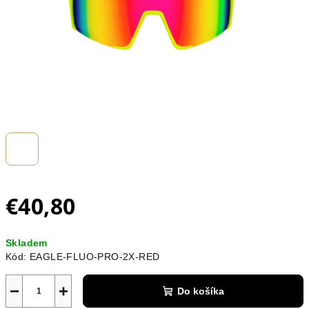
€40,80
Jednotková
Skladem
cena:
Kód:
EAGLE-FLUO-PRO-2X-RED
−
+
Do košíka