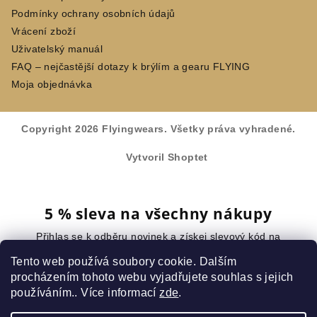
Podmínky ochrany osobních údajů
Vrácení zboží
Uživatelský manuál
FAQ – nejčastější dotazy k brýlím a gearu FLYING
Moja objednávka
Copyright 2026
Flyingwears
. Všetky práva vyhradené.
Vytvoril Shoptet
5 % sleva na všechny nákupy
Přihlas se k odběru novinek a získej slevový kód na
celý nákup.
Tento web používá soubory cookie. Dalším
procházením tohoto webu vyjadřujete souhlas s jejich
používáním.. Více informací
zde
.
Chci slevu