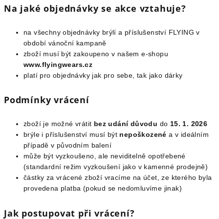
Na jaké objednávky se akce vztahuje?
na všechny objednávky brýlí a příslušenství FLYING v
období vánoční kampaně
zboží musí být zakoupeno v našem e-shopu
www.flyingwears.cz
platí pro objednávky jak pro sebe, tak jako dárky
Podmínky vrácení
zboží je možné vrátit
bez udání důvodu
do
15. 1. 2026
brýle i příslušenství musí být
nepoškozené
a v ideálním
případě v původním balení
může být vyzkoušeno, ale neviditelně opotřebené
(standardní režim vyzkoušení jako v kamenné prodejně)
částky za vrácené zboží vracíme na účet, ze kterého byla
provedena platba (pokud se nedomluvíme jinak)
Jak postupovat při vrácení?