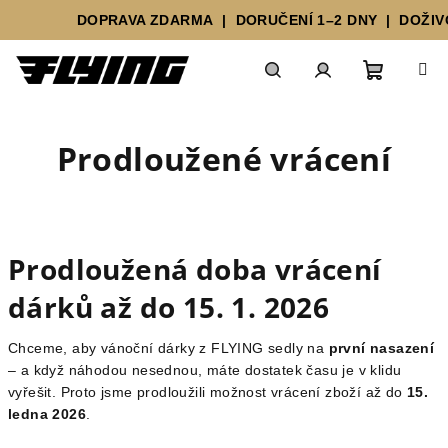
DOPRAVA ZDARMA | DORUČENÍ 1–2 DNY | DOŽIVO
Prejsť
Nákupn
Hľadať
Prihlásenie
na
obsah
Prodloužené vrácení
košík
Prodloužená doba vrácení
dárků až do 15. 1. 2026
Chceme, aby vánoční dárky z FLYING sedly na
první nasazení
– a když náhodou nesednou, máte dostatek času je v klidu
vyřešit. Proto jsme prodloužili možnost vrácení zboží až do
15.
ledna 2026
.