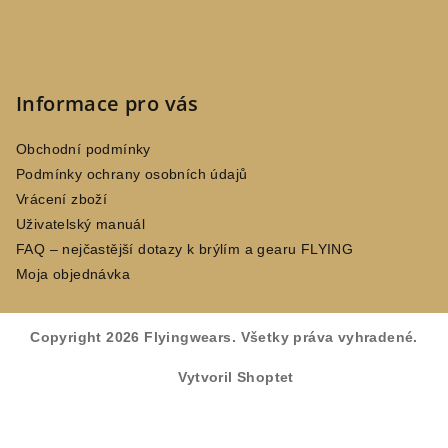
Informace pro vás
Obchodní podmínky
Podmínky ochrany osobních údajů
Vrácení zboží
Uživatelský manuál
FAQ – nejčastější dotazy k brýlím a gearu FLYING
Moja objednávka
Copyright 2026
Flyingwears
. Všetky práva vyhradené.
Vytvoril Shoptet