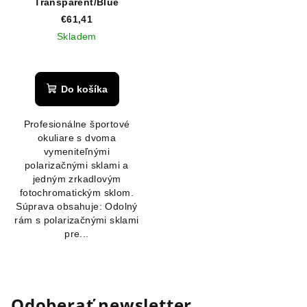
Transparent/Blue
€61,41
Skladem
Priemerné
hodnotenie
produktu
Do košíka
je
5,0
Profesionálne športové
z
okuliare s dvoma
5
vymeniteľnými
hviezdičiek.
polarizačnými sklami a
jedným zrkadlovým
fotochromatickým sklom.
Súprava obsahuje: Odolný
rám s polarizačnými sklami
pre...
Odoberať newsletter