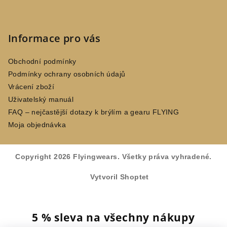
Informace pro vás
Obchodní podmínky
Podmínky ochrany osobních údajů
Vrácení zboží
Uživatelský manuál
FAQ – nejčastější dotazy k brýlím a gearu FLYING
Moja objednávka
Copyright 2026
Flyingwears
. Všetky práva vyhradené.
Vytvoril Shoptet
5 % sleva na všechny nákupy