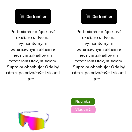
k
Priemerné
Priemerné
hodnotenie
hodnotenie
t
produktu
produktu
Do košíka
Do košíka
o
je
je
v
4,9
5,0
Profesionálne športové
Profesionálne športové
z
z
okuliare s dvoma
okuliare s dvoma
5
5
vymeniteľnými
vymeniteľnými
hviezdičiek.
hviezdičiek.
polarizačnými sklami a
polarizačnými sklami a
jedným zrkadlovým
jedným zrkadlovým
fotochromatickým sklom.
fotochromatickým sklom.
Súprava obsahuje: Odolný
Súprava obsahuje: Odolný
rám s polarizačnými sklami
rám s polarizačnými sklami
pre...
pre...
Novinka
Vlastní 2