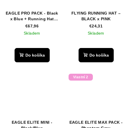
EAGLE PRO PACK - Black
FLYING RUNNING HAT –
x Blue + Running Hat
BLACK x PINK
(Bundle)
€67,96
€24,31
Skladem
Skladem
Do košíka
Do košíka
Vlastní 2
EAGLE ELITE MINI -
EAGLE ELITE MAX PACK -