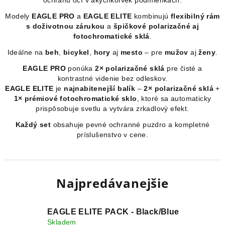
ochranu očí v akýchkoľvek podmienkach.
Modely
EAGLE PRO
a
EAGLE ELITE
kombinujú
flexibilný rám
s doživotnou zárukou
a
špičkové polarizačné aj
fotochromatické sklá
.
Ideálne na
beh
,
bicykel
,
hory
aj
mesto
– pre
mužov
aj
ženy
.
EAGLE PRO
ponúka
2× polarizačné sklá
pre čisté a
kontrastné videnie bez odleskov.
EAGLE ELITE
je
najnabitenejší balík
–
2× polarizačné sklá
+
1× prémiové fotochromatické sklo
, ktoré sa automaticky
prispôsobuje svetlu a vytvára zrkadlový efekt.
Každý set
obsahuje pevné ochranné puzdro a kompletné
príslušenstvo v cene.
Najpredávanejšie
EAGLE ELITE PACK - Black/Blue
Skladem