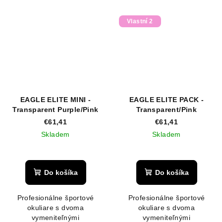
Vlastní 2
EAGLE ELITE MINI -
EAGLE ELITE PACK -
Transparent Purple/Pink
Transparent/Pink
€61,41
€61,41
Skladem
Skladem
Priemerné
Priemerné
hodnotenie
hodnotenie
produktu
produktu
Do košíka
Do košíka
je
je
5,0
5,0
Profesionálne športové
Profesionálne športové
z
z
okuliare s dvoma
okuliare s dvoma
5
5
vymeniteľnými
vymeniteľnými
hviezdičiek.
hviezdičiek.