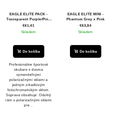
EAGLE ELITE PACK -
EAGLE ELITE MINI -
Transparent Purple/Pink
Phantom Grey x Pink
Transparent Purple/Pink
€61,41
€63,84
Skladem
Skladem
Priemerné
hodnotenie
produktu
Do košíka
Do košíka
je
5,0
Profesionálne športové
z
okuliare s dvoma
5
vymeniteľnými
hviezdičiek.
polarizačnými sklami a
jedným zrkadlovým
fotochromatickým sklom.
Súprava obsahuje: Odolný
rám s polarizačnými sklami
pre...