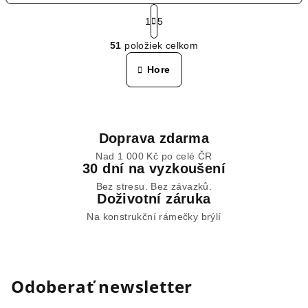
S
t
1
5
O
r
51
položiek celkom
á
v
n
l
Hore
k
á
o
d
v
a
a
n
c
Doprava zdarma
i
i
e
Nad 1 000 Kč po celé ČR
e
30 dní na vyzkoušení
p
Bez stresu. Bez závazků.
r
Doživotní záruka
v
Na konstrukční rámečky brýlí
k
y
v
ý
Odoberať newsletter
p
i