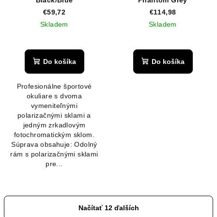
Black/Blue
Phantom Grey
€59,72
€114,98
Skladem
Skladem
Do košíka
Do košíka
Profesionálne športové
okuliare s dvoma
vymeniteľnými
polarizačnými sklami a
jedným zrkadlovým
fotochromatickým sklom.
Súprava obsahuje: Odolný
rám s polarizačnými sklami
pre...
Načítať 12 ďalších