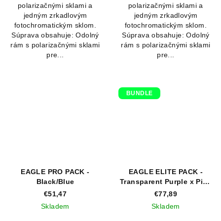
polarizačnými sklami a
polarizačnými sklami a
jedným zrkadlovým
jedným zrkadlovým
fotochromatickým sklom.
fotochromatickým sklom.
Súprava obsahuje: Odolný
Súprava obsahuje: Odolný
rám s polarizačnými sklami
rám s polarizačnými sklami
pre...
pre...
BUNDLE
EAGLE PRO PACK -
EAGLE ELITE PACK -
Black/Blue
Transparent Purple x Pink
+ Running Hat (Bundle)
€51,47
€77,89
Skladem
Skladem