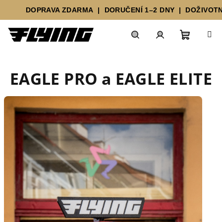
DOPRAVA ZDARMA | DORUČENÍ 1–2 DNY | DOŽIVOTNÍ 
Prejsť
Nákupn
Hľadať
Prihlásenie
na
obsah
EAGLE PRO a EAGLE ELITE
košík