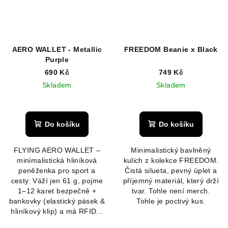
AERO WALLET - Metallic
FREEDOM Beanie x Black
Purple
690 Kč
749 Kč
Skladem
Skladem
Průměrné
hodnocení
produktu
Do košíku
Do košíku
je
5,0
FLYING AERO WALLET –
Minimalistický bavlněný
z
minimalistická hliníková
kulich z kolekce FREEDOM.
5
peněženka pro sport a
Čistá silueta, pevný úplet a
hvězdiček.
cesty. Váží jen 61 g, pojme
příjemný materiál, který drží
1–12 karet bezpečně +
tvar. Tohle není merch.
bankovky (elastický pásek &
Tohle je poctivý kus.
hliníkový klip) a má RFID...