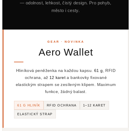
— odolnost, lehkost, čistý design. Pro pohyb,
město i cesty.
GEAR · NOVINKA
Aero Wallet
Hliníková peněženka na každou kapsu.
61 g
, RFID
ochrana, až
12 karet
a bankovky fixované
elastickým strapem se zesíleným klipem. Maximum
funkce, žádný balast.
61 G HLINÍK
RFID OCHRANA
1–12 KARET
ELASTICKÝ STRAP