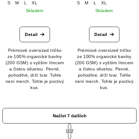
S
M
L
XL
S
M
L
XL
Skladem
Skladem
Detail
Detail
Prémiové oversized tričko
Prémiové oversized tričko
ze 100% organické bavlny
ze 100% organické bavlny
(200 GSM) s vyšším límcem
(200 GSM) s vyšším límcem
a čistou siluetou. Pevné,
a čistou siluetou. Pevné,
pohodlné, drží tvar. Tohle
pohodlné, drží tvar. Tohle
není merch. Tohle je poctivý
není merch. Tohle je poctivý
kus.
kus.
Načíst 7 dalších
S
t
1
2
O
r