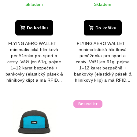
u
Skladem
Skladem
k
t
Do košíku
Do košíku
ů
FLYING AERO WALLET –
FLYING AERO WALLET –
minimalistická hliníková
minimalistická hliníková
peněženka pro sport a
peněženka pro sport a
cesty. Váží jen 61g, pojme
cesty. Váží jen 61g, pojme
1–12 karet bezpečně +
1–12 karet bezpečně +
bankovky (elastický pásek &
bankovky (elastický pásek &
hliníkový klip) a má RFID...
hliníkový klip) a má RFID...
Bestseller