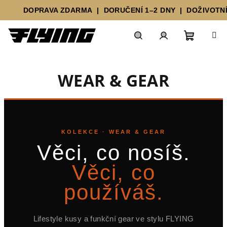
DOPRAVA ZDARMA | DORUČENÍ 1–2 DNY | DOŽIVOTNÍ 
Přejít
Nákupn
Hledat
Přihlášení
na
obsah
WEAR & GEAR
košík
KOLEKCE · WEAR & GEAR
Věci, co nosíš.
Věci, co
používáš.
Lifestyle kusy a funkční gear ve stylu FLYING