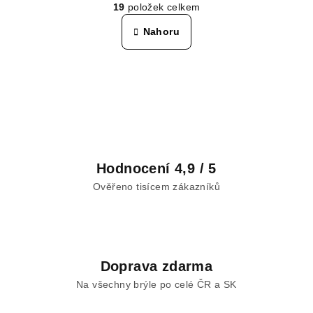
19
položek celkem
á
v
n
l
Nahoru
k
á
o
d
v
a
á
n
c
í
í
p
r
v
Hodnocení 4,9 / 5
k
y
Ověřeno tisícem zákazníků
v
ý
p
i
Doprava zdarma
s
u
Na všechny brýle po celé ČR a SK