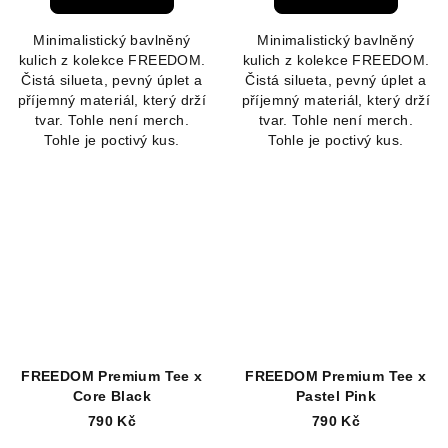
Minimalistický bavlněný
Minimalistický bavlněný
kulich z kolekce FREEDOM.
kulich z kolekce FREEDOM.
Čistá silueta, pevný úplet a
Čistá silueta, pevný úplet a
příjemný materiál, který drží
příjemný materiál, který drží
tvar. Tohle není merch.
tvar. Tohle není merch.
Tohle je poctivý kus.
Tohle je poctivý kus.
FREEDOM Premium Tee x
FREEDOM Premium Tee x
Core Black
Pastel Pink
790 Kč
790 Kč