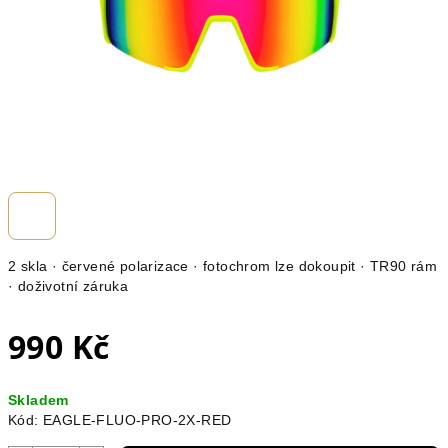
2 skla · červené polarizace · fotochrom lze dokoupit · TR90 rám
· doživotní záruka
990 Kč
Měrná
Skladem
cena:
Kód:
EAGLE-FLUO-PRO-2X-RED