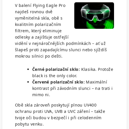
V balení Flying Eagle Pro
najdeš rovnou dvě
vyměnitelná skla, obě s
kvalitním polarizačním
filtrem, který eliminuje
odlesky a zajišťuje ostřejší
vidění v nejnáročnějších podmínkách – ať už
šlapeš proti zapadajícímu slunci nebo sjíždíš
mokrou silnici po dešti.
Černé polarizační sklo:
Klasika. Protože
black is the only color.
Červené polarizační sklo:
Maximální
kontrast při závodním slunci – na trati i
mimo ni.
Obě skla zároveň poskytují plnou UV400
ochranu proti UVA, UVB a UVC záření – takže
tvoje oči budou v bezpečí i při celodenním
pobytu venku.