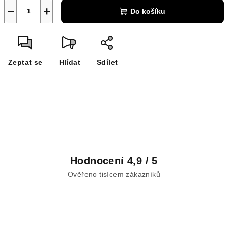
−
+
Do košíku
Zeptat se
Hlídat
Sdílet
Hodnocení 4,9 / 5
Ověřeno tisícem zákazníků