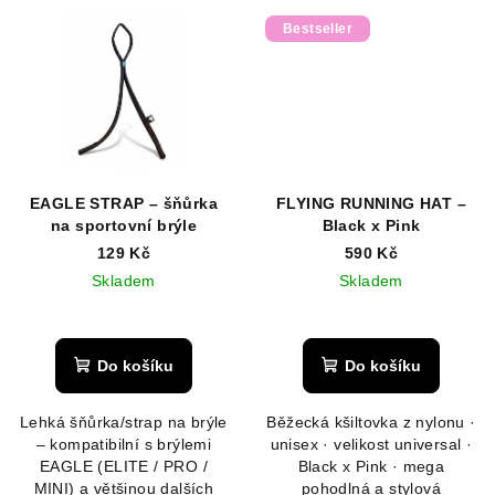
Bestseller
EAGLE STRAP – šňůrka
FLYING RUNNING HAT –
na sportovní brýle
Black x Pink
129 Kč
590 Kč
Skladem
Skladem
Do košíku
Do košíku
Lehká šňůrka/strap na brýle
Běžecká kšiltovka z nylonu ·
– kompatibilní s brýlemi
unisex · velikost universal ·
EAGLE (ELITE / PRO /
Black x Pink · mega
MINI) a většinou dalších
pohodlná a stylová