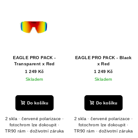
EAGLE PRO PACK -
EAGLE PRO PACK - Black
Transparent x Red
x Red
1 249 Kč
1 249 Kč
Skladem
Skladem
Průměrné
hodnocení
produktu
Do košíku
Do košíku
je
5,0
2 skla · červené polarizace ·
2 skla · červené polarizace ·
z
fotochrom lze dokoupit ·
fotochrom lze dokoupit ·
5
TR90 rám · doživotní záruka
TR90 rám · doživotní záruka
hvězdiček.