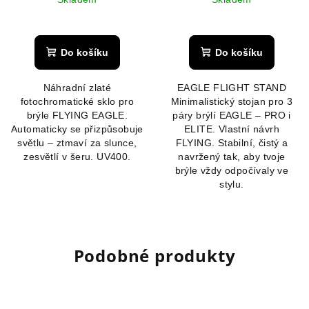
Do košíku
Do košíku
Náhradní zlaté
EAGLE FLIGHT STAND
fotochromatické sklo pro
Minimalistický stojan pro 3
brýle FLYING EAGLE.
páry brýlí EAGLE – PRO i
Automaticky se přizpůsobuje
ELITE. Vlastní návrh
světlu – ztmaví za slunce,
FLYING. Stabilní, čistý a
zesvětlí v šeru. UV400.
navržený tak, aby tvoje
brýle vždy odpočívaly ve
stylu.
Podobné produkty