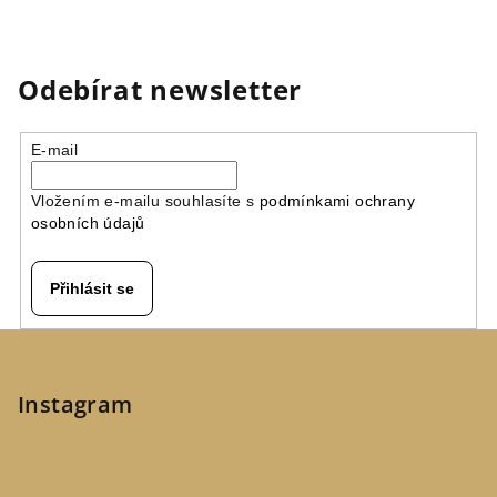
Odebírat newsletter
E-mail
Vložením e-mailu souhlasíte s
podmínkami ochrany
osobních údajů
Přihlásit se
Z
á
p
Instagram
a
t