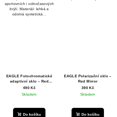
sportovních i volnočasových
brýlí. Materiál: lehká a
odolná syntetická...
EAGLE Fotochromatické
EAGLE Polarizační sklo –
adaptivní sklo – Red
Red Mirror
Mirror
490 Kč
390 Kč
Skladem
Skladem
Do košíku
Do košíku