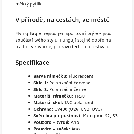
měkký pytlík.
V přírodě, na cestách, ve městě
Flying Eagle nejsou jen sportovní brýle – jsou
součástí tvého stylu. Fungují stejně dobře na
trailu i v kavárně, při závodech i na festivalu.
Specifikace
Barva rámečku:
Fluorescent
Sklo 1:
Polarizační červené
Sklo 2:
Polarizační černé
Materiál rámečku:
TR90
Materiál skel:
TAC polarized
Ochrana:
UV400 (UVA, UVB, UVC)
Světelná propustnost:
Kategorie S2, S3
Pouzdro – tvrdé:
Ano
Pouzdro – sáček:
Ano