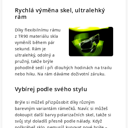
Rychlá výměna skel, ultralehký
rám
Díky flexibilnímu rámu
z TR90 materiálu skla
vyměníš během pár
sekund. Rám je
ultralehký, odolný a
pružný, takže brýle
pohodlně sedí i při dlouhých hodinách na trailu
nebo hiku. Na rám dáváme doživotní záruku.
Vybírej podle svého stylu
Brýle si můžeš přizpůsobit díky různým
barevným variantám rámečků. Navíc si můžeš
dokoupit další barvy polarizačních skel, takže si
svůj styl doladíš přesně podle nálady. Když
poškrábeš sklo, nemusíš kupovat nové brýle –