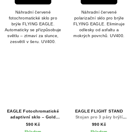
Náhradní červené
Náhradní červené
fotochromatické sklo pro
polarizační sklo pro brýle
brýle FLYING EAGLE.
FLYING EAGLE. Eliminuje
Automaticky se přizpůsobuje
odlesky od asfaltu a
světlu – ztmaví za slunce,
mokrých povrchů. UV400.
zesvětlí v šeru. UV400.
EAGLE Fotochromatické
EAGLE FLIGHT STAND
adaptivní sklo – Gold
Stojan pro 3 páry brýlí
Mirror
EAGLE
590 Kč
990 Kč
Skladem
Skladem