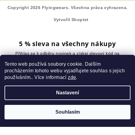
Copyright 2026
Flyingwears
. Všechna práva vyhrazena.
Vytvořil Shoptet
5 % sleva na všechny nákupy
Přihlas se k odběru novinek a získej slevový kód na
celý nákup.
Tento web používá soubory cookie. Dalším
procházením tohoto webu vyjadřujete souhlas s jejich
používáním.. Více informací
zde
.
Chci slevu
Nastavení
Vložením e-mailu souhlasíte s
podmínkami ochrany osobních údajů
.
Žádný spam. Odhlásit se můžeš kdykoliv.
Souhlasím