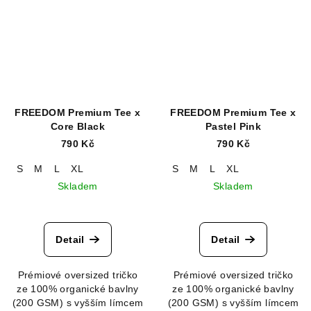
FREEDOM Premium Tee x
FREEDOM Premium Tee x
Core Black
Pastel Pink
790 Kč
790 Kč
S
M
L
XL
S
M
L
XL
Skladem
Skladem
Detail
Detail
Prémiové oversized tričko
Prémiové oversized tričko
ze 100% organické bavlny
ze 100% organické bavlny
(200 GSM) s vyšším límcem
(200 GSM) s vyšším límcem