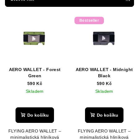
r
V
o
Bestseller
ý
d
p
u
i
k
s
t
p
ů
r
AERO WALLET - Forest
AERO WALLET - Midnight
o
Green
Black
d
590 Kč
590 Kč
u
Skladem
Skladem
k
t
Do košíku
Do košíku
ů
FLYING AERO WALLET –
FLYING AERO WALLET –
minimalistická hliníková
minimalistická hliníková