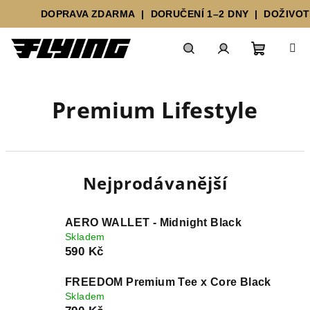
DOPRAVA ZDARMA | DORUČENÍ 1–2 DNY | DOŽIVOTNÍ
Přejít
Nákupn
Hledat
Přihlášení
na
obsah
Premium Lifestyle
košík
Nejprodávanější
AERO WALLET - Midnight Black
Skladem
590 Kč
FREEDOM Premium Tee x Core Black
Skladem