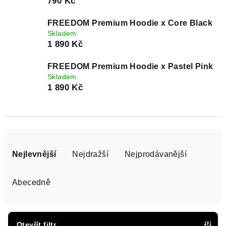
790 Kč
FREEDOM Premium Hoodie x Core Black
Skladem
1 890 Kč
FREEDOM Premium Hoodie x Pastel Pink
Skladem
1 890 Kč
Ř
a
Nejlevnější
Nejdražší
Nejprodávanější
z
e
Abecedně
n
í
p
Otevřít filtr