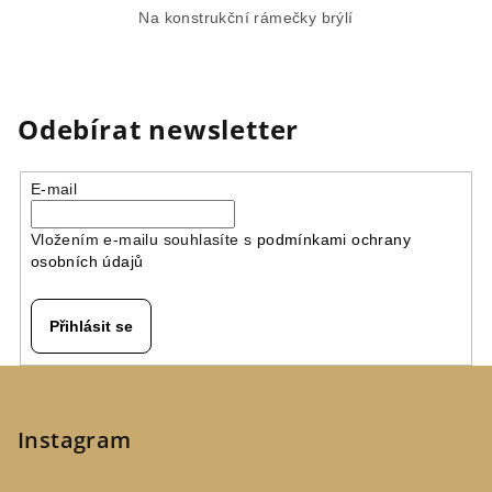
Na konstrukční rámečky brýlí
Odebírat newsletter
E-mail
Vložením e-mailu souhlasíte s
podmínkami ochrany
osobních údajů
Přihlásit se
Z
á
p
Instagram
a