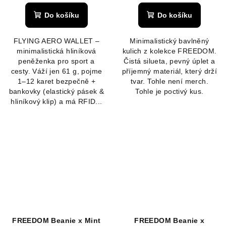
hodnocení
produktu
Do košíku
Do košíku
je
5,0
FLYING AERO WALLET –
Minimalistický bavlněný
z
minimalistická hliníková
kulich z kolekce FREEDOM.
5
peněženka pro sport a
Čistá silueta, pevný úplet a
hvězdiček.
cesty. Váží jen 61 g, pojme
příjemný materiál, který drží
1–12 karet bezpečně +
tvar. Tohle není merch.
bankovky (elastický pásek &
Tohle je poctivý kus.
hliníkový klip) a má RFID...
FREEDOM Beanie x Mint
FREEDOM Beanie x