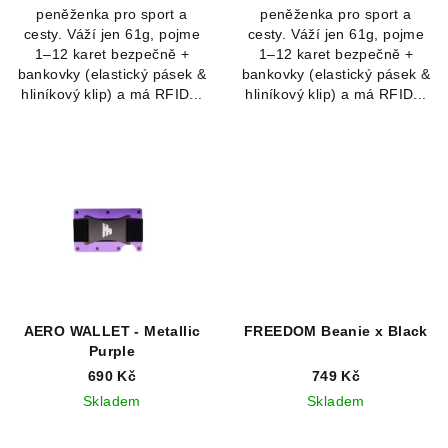
peněženka pro sport a
peněženka pro sport a
cesty. Váží jen 61g, pojme
cesty. Váží jen 61g, pojme
1–12 karet bezpečně +
1–12 karet bezpečně +
bankovky (elastický pásek &
bankovky (elastický pásek &
hliníkový klip) a má RFID...
hliníkový klip) a má RFID...
AERO WALLET - Metallic
FREEDOM Beanie x Black
Purple
690 Kč
749 Kč
Skladem
Skladem
Průměrné