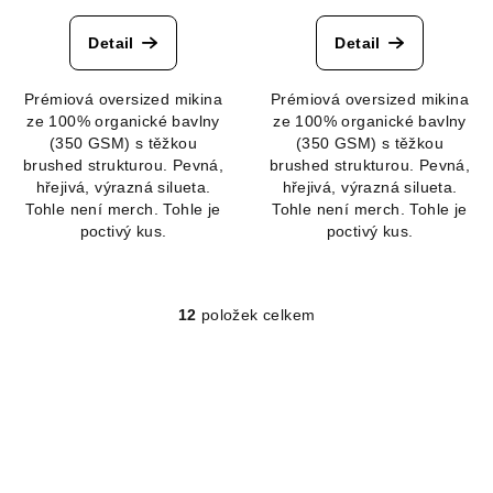
hodnocení
hodnocení
produktu
produktu
Detail
Detail
je
je
5,0
5,0
Prémiová oversized mikina
Prémiová oversized mikina
z
z
ze 100% organické bavlny
ze 100% organické bavlny
5
5
(350 GSM) s těžkou
(350 GSM) s těžkou
hvězdiček.
hvězdiček.
brushed strukturou. Pevná,
brushed strukturou. Pevná,
hřejivá, výrazná silueta.
hřejivá, výrazná silueta.
Tohle není merch. Tohle je
Tohle není merch. Tohle je
poctivý kus.
poctivý kus.
12
položek celkem
O
v
l
á
d
a
c