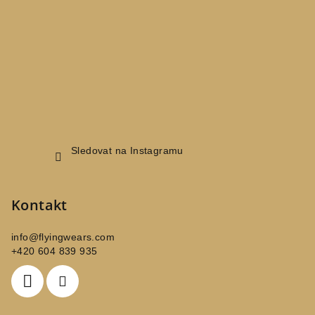
t
í
Sledovat na Instagramu
Kontakt
info
@
flyingwears.com
+420 604 839 935