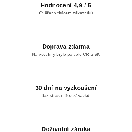
í
Hodnocení 4,9 / 5
p
Ověřeno tisícem zákazníků
r
v
k
y
v
Doprava zdarma
ý
Na všechny brýle po celé ČR a SK
p
i
s
u
30 dní na vyzkoušení
Bez stresu. Bez závazků.
Doživotní záruka