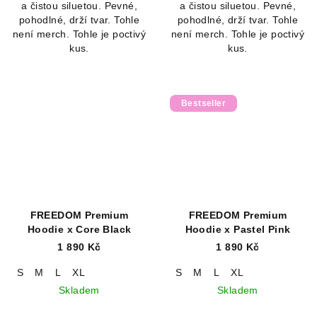
a čistou siluetou. Pevné,
a čistou siluetou. Pevné,
pohodlné, drží tvar. Tohle
pohodlné, drží tvar. Tohle
není merch. Tohle je poctivý
není merch. Tohle je poctivý
kus.
kus.
Bestseller
FREEDOM Premium
FREEDOM Premium
Hoodie x Core Black
Hoodie x Pastel Pink
1 890 Kč
1 890 Kč
S
M
L
XL
S
M
L
XL
Skladem
Skladem
Průměrné
Průměrné